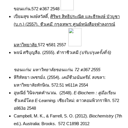
ขอนแก่น.572 ต367 2548
เปี่ยมสุข พงษ์สวัสดิ์,
ศิริพร สิทธิประณีต และธี
รพงษ์ บัวบูชา
(บ.ก.) (2557).
ชีวเคมี.
กรุงเทพฯ: ศูนย์หนังสือจุฬาลงกรณ์
มหาวิทยาลัย
572 ช581 2557
พจน์ ศรีบุญลือ. (2555). ตำราชีวเคมี
(ปรับปรุงครั้งที่ 6)
ขอนแก่น: มหาวิทยาลัยขอนแก่น. 72 ต367 2555
หิริหัทยา เพชรมั่ง. (2554).
เคมีชีวอนินทรีย์
. สงขลา:
มหาวิทยาลัยทักษิณ. 572.51 ห611ค 2554
อุษณีย์ วินิจเขตคำนวณ. (2548).
E-Biochem : คู่มือเรียน
ชีวเคมีโดย E-Learning.
เชียงใหม่: ดาวคอมพิวกราฟิก. 572
อ863อ 2548
Campbell, M. K., & Farrell, S. O. (2012).
Biochemistry
(7th
ed.). Australia: Brooks. 572 C189B 2012