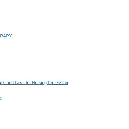
HERAPY
s and Laws for Nursing Profession
e