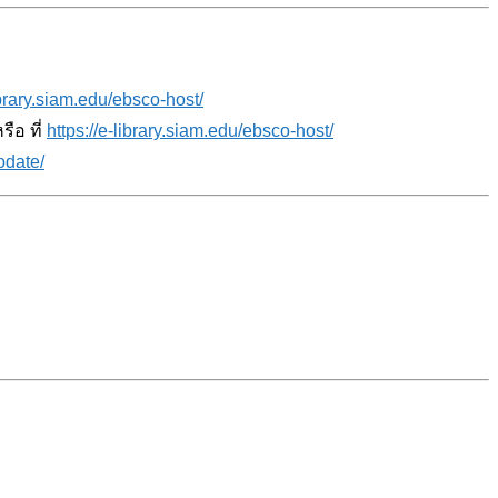
ibrary.siam.edu/ebsco-host/
ือ ที่
https://e-library.siam.edu/ebsco-host/
odate/