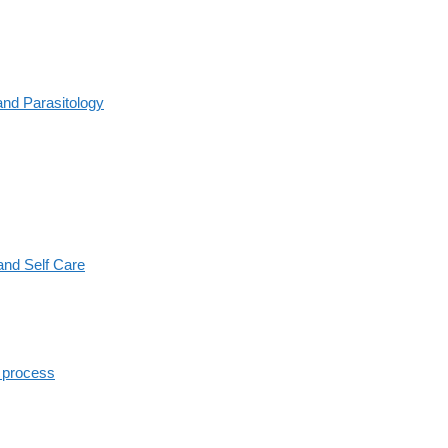
nd Parasitology
nd Self Care
 process