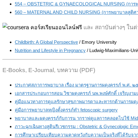
554 – OBSTETRIC & GYNAECOLOGICAL NURSING (การพยาบ
560 – MATERNAL AND CHILD NURSING (การพยาบาลสูติศาส
ละ สถาบันต่างๆ ในต
แ
Childbirth: A Global Perspective
/ Emory University
Nutrition and Lifestyle in Pregnancy
/ Ludwig-Maximilians-Un
E-Books, E-Journal, บทความ (PDF)
ประกาศสภาการพยาบาล เรื่อง มาตรฐานการผดุงครรภ์ พ.ศ. ๒
เอกสารประกอบการสอน วิชาผดุงครรภ์ นพ.พงษ์ศักดิ์ เจริญงาม
คู่มือแนวทางการดูแลรักษาสุขภาพมารดาและทารกด้านการผดุ
คู่มือการพยาบาลหญิงตั้งครรภ์ทำ fetoscopic surgery
พยาบาลและผดุงครรภ์กับการน ากราฟดูแลการคลอดไปใช้ Midwi
ภาวะฉุกเฉินทางสูตินรีเวชกรรม : Obstetric & Gynecologic Em
การศึกษาเปรียบเทียบความคาดหวังกับความเป็นจริงที่ได้รับจ