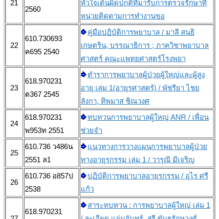
21
หัวใจเต้นผิดปกติที่มารับการตรวจรักษาที่
2560
หน่วยติดตามการทำงานขอ
คู่มือปฏิบัติการพยาบาล / มาลี สนธิ
610.730693
22
เกษตริน, บรรณาธิการ ; ภาควิชาพยาบาล
ค695 2540
ศาสตร์ คณะแพทยศาสตร์โรงพยา
ตำราการพยาบาลผู้ป่วยผู้ใหญ่และผู้สูง
618.970231
23
อายุ เล่ม 1(อายุรศาสตร์) / พัชรียา ไชย
ต367 2545
ลังกา, ทิพมาส ชิณวงศ
618.970231
ทบทวนการพยาบาลผู้ใหญ่ ANR / เพื่อน
24
พ953ท 2551
ช่วยจำ
610.736 ว486น
แนวทางการวางแผนการพยาบาลผู้ป่วย
25
2551 ล1
ทางอายุรกรรม เล่ม 1 / วารุณี มีเจริญ
610.736 อ857ป
ปฏิบัติการพยาบาลอายุรกรรม / อุไร ศรี
26
2538
แก้ว
สาระทบทวน : การพยาบาลผู้ใหญ่ เล่ม 1
618.970231
27
/ ละเอียด แจ่มจันทร์, สุรี ขันธรักษวงศ์,