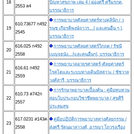
18
ปัญหาสุขภาพ เล่ม 4 / ผ่องศรี ศรีมรกต,
2553 ล4
บรรณาธิการ
การพยาบาลศัลยศาสตร์ทางคลินิก / ว
610.73677 ก492
19
รนุช เกียรติพงษ์ถาวร…[ และคนอื่น ๆ ],
2545
บรรณาธิการ
616.025 ก492
การพยาบาลศัลยศาสตร์วิกฤต / รัชนี
20
2558
เบญจธนัง…[และคนอื่นๆ], บรรณาธิการ
การพยาบาลอายุรศาสตร์-ศัลยศาสตร์
616.61 ก492
21
โรคไตและระบบทางเดินปัสสาวะ / ชัชวาล
2559
วงศ์สารี, บรรณาธิการ
การรักษาพยาบาลเบื้องต้น : คู่มือทบทวน
610.73 ส742ก
22
สอบใบประกอบวิชาชีพพยาบาล / สุขศิริ
2557
ประสมสุข
617.0231 ส143ค
คู่มือปฏิบัติการพยาบาลทางศัลยกรรม /
23
2558
ส่งศรี รัตนมาลาวงศ์, อารญา โถวรุ่งเรือง