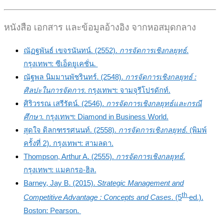
หนังสือ เอกสาร และข้อมูลอ้างอิง จากหอสมุดกลาง
ณัฏฐพันธ์ เขจรนันทน์. (2552).
การจัดการเชิงกลยุทธ์
.
กรุงเทพฯ: ซีเอ็ดยูเคชั่น.
ณัฐพล นิมมานพัชรินทร์. (2548).
การจัดการเชิงกลยุทธ์ :
ศิลปะในการจัดการ
. กรุงเทพฯ: จามจุรีโปรดักท์.
ศิริวรรณ เสรีรัตน์. (2546).
การจัดการเชิงกลยุทธ์และกรณี
ศึกษา
. กรุงเทพฯ: Diamond in Business World.
สุดใจ ดิลกฑรรศนนท์. (2558).
การจัดการเชิงกลยุทธ์
. (พิมพ์
ครั้งที่ 2). กรุงเทพฯ: สามลดา.
Thompson, Arthur A. (2555).
การจัดการเชิงกลยุทธ์
.
กรุงเทพฯ: แมคกรอ-ฮิล.
Barney, Jay B. (2015).
Strategic Management and
th
Competitive Advantage : Concepts and Cases
. (5
ed.).
Boston: Pearson.