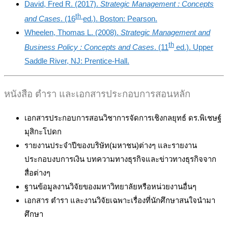
David, Fred R. (2017).
Strategic Management : Concepts
th
and Cases
. (16
ed.). Boston: Pearson.
Wheelen, Thomas L. (2008).
Strategic Management and
th
Business Policy : Concepts and Cases
. (11
ed.). Upper
Saddle River, NJ: Prentice-Hall.
หนังสือ ตำรา และเอกสารประกอบการสอนหลัก
เอกสารประกอบการสอนวิชาการจัดการเชิงกลยุทธ์ ดร.พิเชษฐ์
มุสิกะโปดก
รายงานประจำปีของบริษัท(มหาชน)ต่างๆ และรายงาน
ประกอบงบการเงิน บทความทางธุรกิจและข่าวทางธุรกิจจาก
สื่อต่างๆ
ฐานข้อมูลงานวิจัยของมหาวิทยาลัยหรือหน่วยงานอื่นๆ
เอกสาร ตำรา และงานวิจัยเฉพาะเรื่องที่นักศึกษาสนใจนํามา
ศึกษา