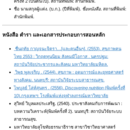
ครั้งที่ 2 เป็นต้นไป). สถานที่พิมพ์: สำนักพิมพ์.
ชื่อ นามสกุลผู้แต่ง. (บ.ก.). (ปีที่พิมพ์).
ชื่อหนังสือ
. สถานที่พิมพ์:
สำนักพิมพ์.
หนังสือ ตำรา และเอกสารประกอบการสอนหลัก
ชื่นฤทัย กาญจนะจิตรา…[และคนอื่นๆ]. (2553). สุขภาพคน
ไทย 2553 : วิกฤตทุนนิยม สังคมมีโอกาส . นครปฐม:
สถาบันวิจัยประชากรและสังคม มหาวิทยาลัยมหิดล.
วิพุธ พูลเจริญ . (2544). สุขภาพ : อุดมการณ์และยุทธศาสตร์
ทางสังคม. นนทบุรี: สถาบันวิจัยระบบสาธารณสุข.
ไพบูลย์ โล่ห์สุนทร . (2556).
Discovering nutrition
(พิมพ์ครั้งที่
10).กรุงเทพฯ: โรงพิมพ์แห่งจุฬาลงกรณ์มหาวิทยาลัย
สุวิทย์ วิบุลผลประเสริฐ. (2540). ประชาสังคมกับการพัฒนา :
บทความวิเคราะห์(พิมพ์ครั้งที่ 2). นนทบุรี: สถาบันวิจัยระบบ
สาธารณสุข.
มหาวิทยาลัยสุโขทัยธรรมาธิราช สาขาวิชาวิทยาศาสตร์