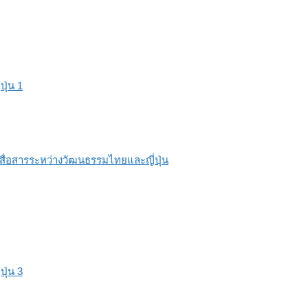
ุ่น 1
รสื่อสารระหว่างวัฒนธรรมไทยและญี่ปุ่น
ุ่น 3